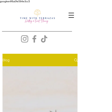
googlee4f6a0fe594e3cc5
Blog